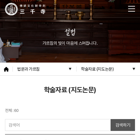
설법
가르침의 빛이 마음에 스며듭니다.
법문과 가르침
학술자료 (지도논문)
학술자료 (지도논문)
전체 : 60
검색하기