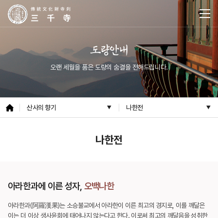
도량안내
오랜 세월을 품은 도량의 숨결을 전해드립니다.
산사의 향기
나한전
나한전
아라한과에 이른 성자,
오백나한
아라한과(阿羅漢果)는 소승불교에서 아라한이 이른 최고의 경지로, 이를 깨달은
이는 더 이상
생사윤회에 태어나지 않는다고 한다. 이로써 최고의 깨달음을 성취한