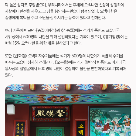
덕 높은 성자로 추앙받으
며, 우리나라에서는 후세에 오백나한 신앙이 성행하여
사찰에 나한전을 세우고 그 상을 봉안하
는 관습이 형성되었다. 오백나한은
중생에게 복덕을 주고 소원을 성취시키는 능력이 있다고 전
해진다.
여러 기록에 따르면 《증일아함경》과 《십송률》에는 석가가 중인도 교살라국
사위성에서 500명의
나한을 위해 설법하였다는 기록이 있으며, 《흥기행경》에는
매월 15일 오백나한을 위한 계를
설하였다고 한다.
또한 《법화경》 오백제자수기품에는 석가가 500명의 나한에게 특별히 수기를
베푸는 모습이 상
세히 전해진다. 《오분율》에는 석가 열반 직후 중인도 마가다국
왕사성의 칠엽굴에서 500명의
나한이 결집하여 불전을 편찬하였다고 기록되어
있다.