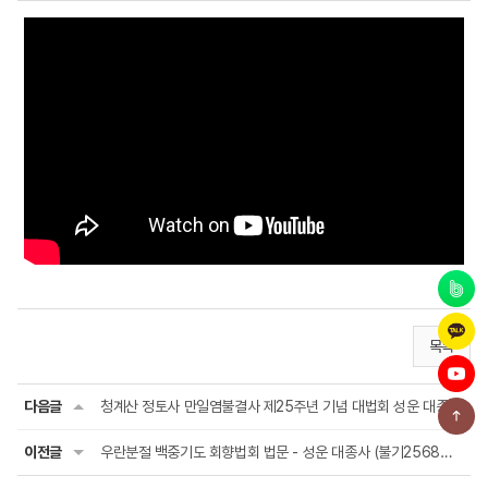
목록
다음글
청계산 정토사 만일염불결사 제25주년 기념 대법회 성운 대종사 법어 (2025년6월6일)
이전글
우란분절 백중기도 회향법회 법문 - 성운 대종사 (불기2568년8월18일)