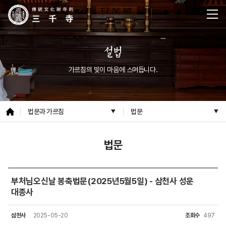
설법
가르침의 빛이 마음에 스며듭니다.
법문과 가르침
법문
법문
부처님오신날 봉축법문(2025년5월5일) - 삼천사 성운
대종사
삼천사
2025-05-20
조회수
497